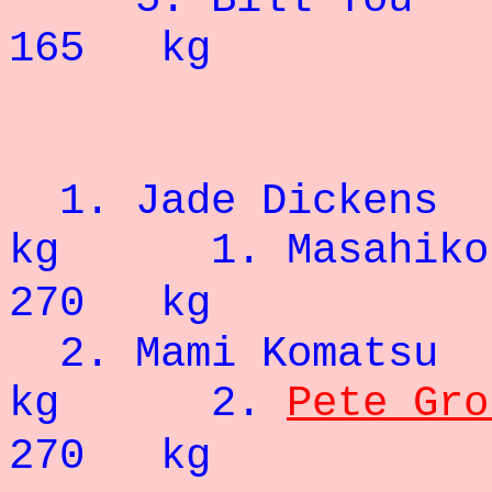
165 kg
- 93
1. Jade Dickens
kg
1.
Masahiko
270 kg
2.
Mami Kom
kg
2.
Pete Gro
270 kg