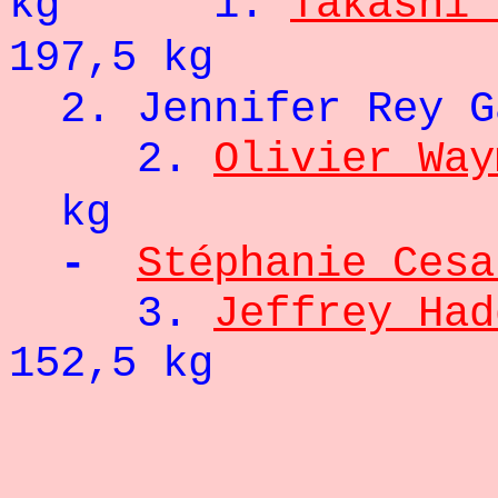
kg
1.
Takashi 
197,5 kg
2. Jennifer Re
2.
Olivier Way
kg
-
Stéphanie Cesa
3.
Jeffrey Had
152,5 kg