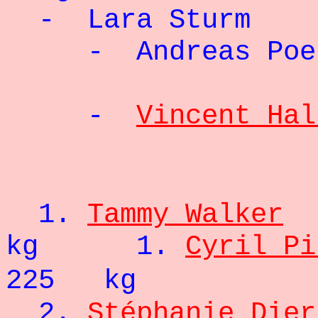
- Lara Sturm
- Andreas Poe
-
Vincent Hal
- 83
1.
Tammy Walker
kg
1.
Cyril Pi
225 kg
2.
Stéphanie Dier