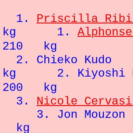
- 74
1.
Priscilla Ribi
kg
1.
Alphonse
210 kg
2.
Chieko Kud
kg 2. Kiyoshi M
200 kg
3.
Nicole Cervasi
3.
Jon Mouzon
kg