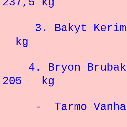
237,5 kg
3. Bakyt Kerimb
kg
4.
Bryon Brubak
205 kg
-
Tarmo Vanha