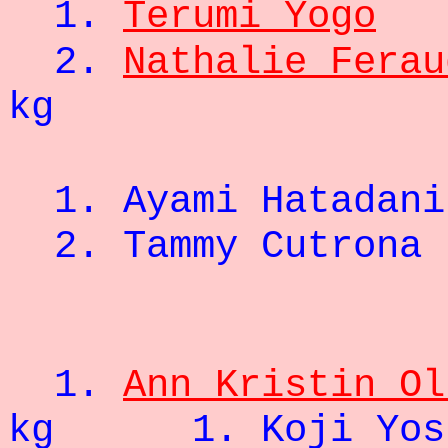
1.
Terumi Yogo
2.
Nathalie Ferau
kg
- 52
1. Ayami Hatad
2.
Tammy Cu
- 5
1.
Ann Kristin Ol
kg
1. Koji Y