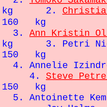
2.
Tomoko Sakamak
kg 2.
Christia
160 kg
3.
Ann Kristin Ol
kg 3. Pe
150 kg
4. Annelie I
4.
Steve Petre
150 kg
5. Antoinette