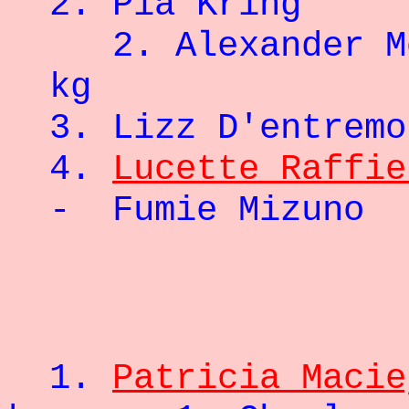
2. Pia Kr
2. Alexande
kg
3.
Lizz D'entremo
4.
Lucette Raffie
- Fumie 
- 66
1.
Patricia Macie