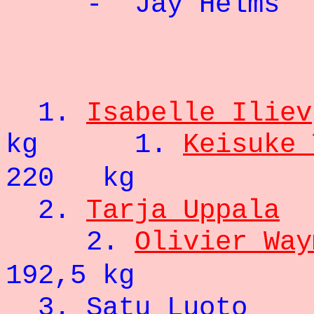
- Jay 
- 66
1.
Isabelle Iliev
kg
1.
Keisuke 
220 kg
2.
Tarja Uppala
2.
Olivier Way
192,5 kg
3. Satu 