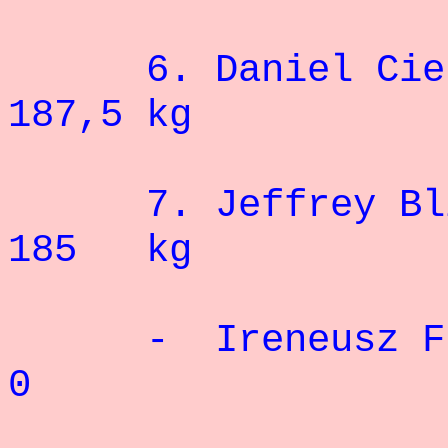
6.
Dani
187,5 kg
7. Jeffrey
185 kg
- Irene
0