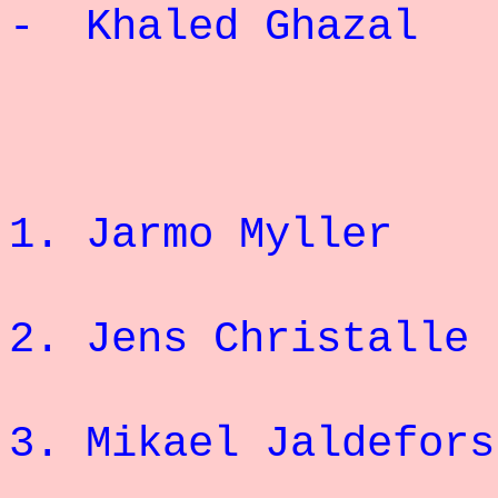
- Khaled Ghaza
1. Jarmo My
2. Jens Chr
3.
Mikael Jaldefors