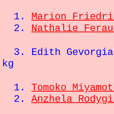
- 47
1.
Marion Friedri
2.
Nathalie Ferau
3. Edith Gevor
kg
- 52
1.
Tomoko Miyamot
2.
Anzhela Rodygi