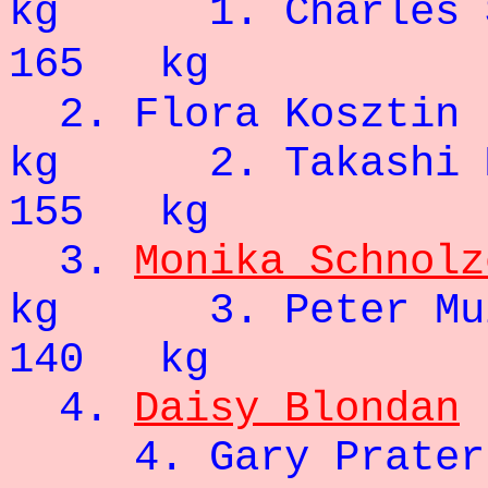
kg 1. Cha
165 kg
2. Flora Ko
kg
2. Tak
155 kg
3.
Monika Schnolz
kg 3. Pe
140 kg
4.
Daisy Blondan
4. Gary 