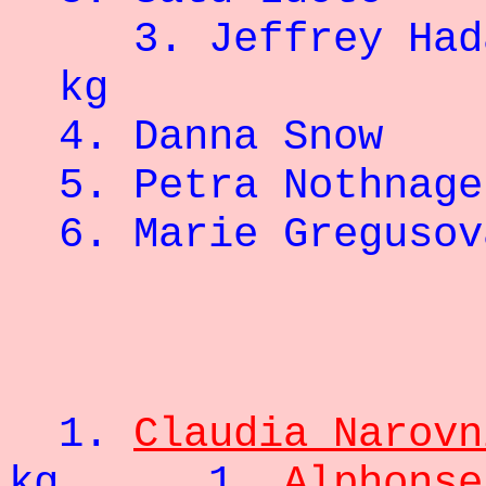
3. Jeffre
kg
4. Danna 
5. Petra No
6. Marie Gre
- 74
1.
Claudia Narovn
kg
1.
Alphonse