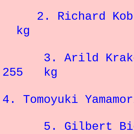
2. Rich
kg
3.
Arild K
255 kg
4. Tomoyuki Y
5.
Gilb