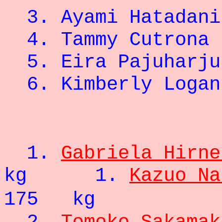
3. Ayami Hata
4. Tammy Cu
5. Eira Paj
6. Kimberly
- 5
1.
Gabriela Hirne
kg
1.
Kazuo Na
175 kg