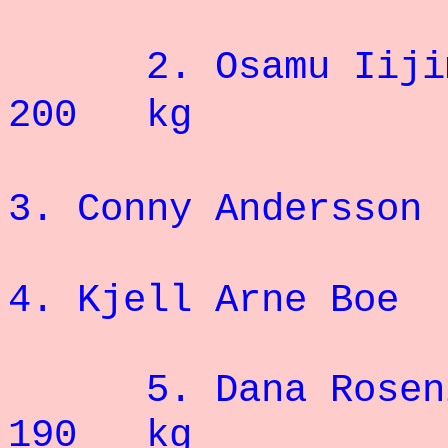
2. Osa
200 kg
3. Conny And
4. Kjell Ar
5. Dana R
190 kg