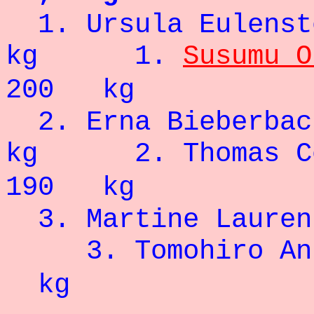
1.
Ursula Eulenst
kg 1.
Susumu O
200 kg
2. Erna Bie
kg 2. Tho
190 kg
3. Martine 
3. Tomohir
kg