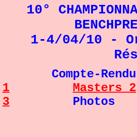
10° CHAMPIONN
BENCHPR
1-4/04/10 - O
Ré
Compte-R
1
Masters 2
3
Photos