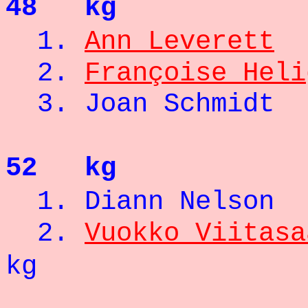
48 kg
1.
Ann Leverett
2.
Françoise Heli
3. Joan Sch
52 kg
1.
Diann N
2.
Vuokko Viitasa
kg