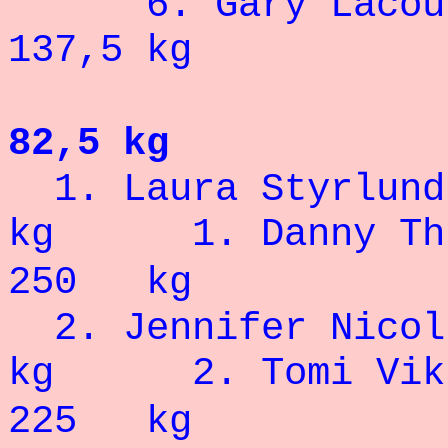
6. Gary L
137,5 kg
82,5 kg
1. Laura St
kg
1. Da
250 kg
2. Jennife
kg
2. T
225 kg