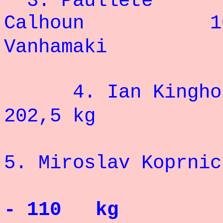
3. Paullete
Calhoun
105 k
Vanhamaki 
4. Ian
202,5 kg
5. Miroslav K
- 110 kg