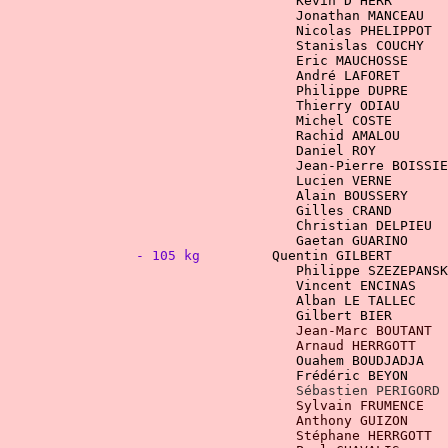
    Kevin D'HERR       
				    Philippe DUPRE  
			    Thierry ODIAU   
			    Michel COSTE    
				    Gilles CRAND    
				    Christian DELPIE
- 105 kg
Quentin GILBERT       
Sébastien PERIGORD
 