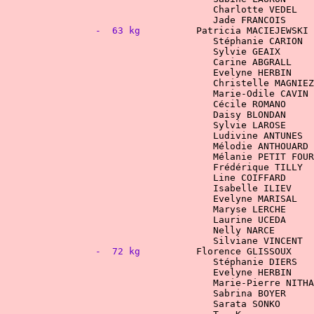
				Jade FRANCOIS	
-  63 kg
				Sylvie GEAIX   
	M
Sylvie LAROSE
Ludivine ANTUNES  
	Mélodie ANTHOUARD
				Frédérique TILLY
-  72 kg
				Marie-Pierre NITH