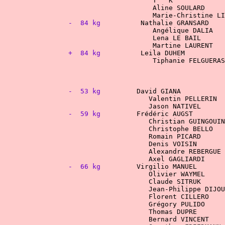
				T 
				Aline SOULARD  
-  84 kg
				Angélique DALIA	
				Lena LE BAIL
Martine LAURENT   
+  84 kg
-  53 kg
-  59 kg
				    Christian GUINGO
    Denis VOISIN
 Alexandre REBERGUE 
			    Axel GAGLIARDI   
-  66 kg