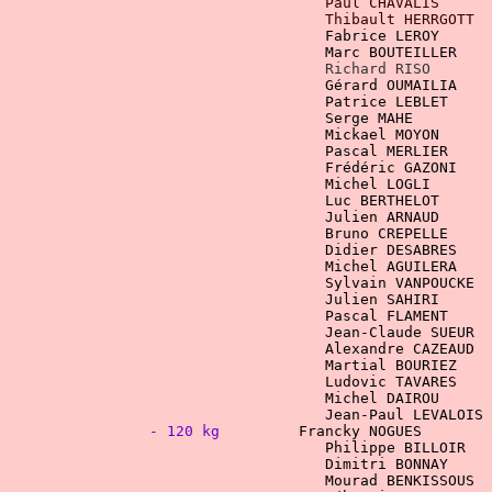
Richard RISO
				    Patrice LEBLET  
                                    Serge MAHE         
                                    Mickael MOYON      
Sylvain VANP
Pascal FLAMENT     
				    Jean-Claude SUEUR
 
				    Alexandre CAZEAU
				    Jean-Paul LEVALO
- 120 kg
Francky NOGUES        
				    Philippe BILLOIR
				    Dimitri BONNAY  
Mourad BENKISSOUS  