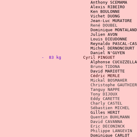
		   		    Alexis RIBEIRO
    Vichet DUONG       
René DOUBEL	
Dominique MONTALAND
 Julien AVON        
Louis DIEUDONNE
 
Michel DERNONCOURT 
-  83 kg
Cyril PINGUET         
    Mickal BOSMAHER    
				    Christophe GAUTH
    Tony DIJOUX
Gilles HERIT       
Quentin BUHLMANN   
David CAVANNA      
	    Eric DECONINCK    
	    Philippe LANGEVIN 