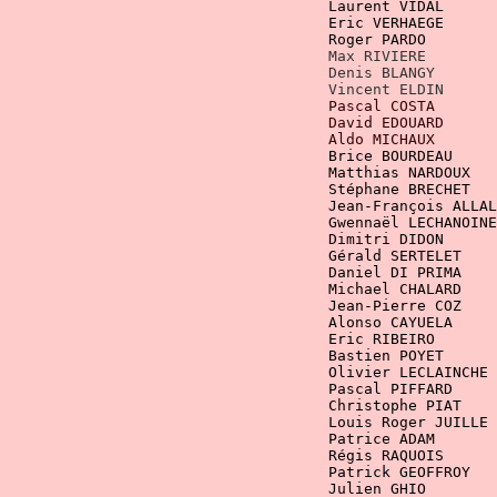
Roger PARDO        
David EDOUARD      
Matthias NARDOUX
 Jean-François ALLAL
				    Dimitri DIDON   
Michael CHALARD
    Jean-Pierre COZ
Alonso CAYUE
    Eric RIBEIRO       
    Bastien POYET      
 Olivier L
Pascal PIFFARD
Louis Roger JUILLE
		   		    Patrick GEOFFROY