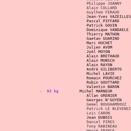
    Philippe JOANNY    
				    Guylhem FERAUD  
 Jean-Yves VAZEILLES
 Dominique VANDAELE 
 Thierry MATHON     
Gaetan GUARINO     
				    Alain BRETHAUD  
				    Alain MUNSCH    
		    Alain RAYON      
		    André GILIBERTO  
			    Valentin BARON   
-  93 kg        
Allan GRENIER      
Georges N'GUYEN    
Patrick LE BLEVENEC
    Loic CARON         
				    Tony RABINEAU   