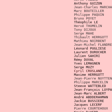
    Jean-Charles MARCHA
				    Marc BOUTEILLER 
				    Philippe PAQUIN 
				    Bruno POYET     
    Hervé THUMELIN     
				    Tony DIJOUX     
				    Jean-Michel FLAN
				    Julien SAHIRI   
				    Rémy DUVAL      
 Yves LEMAGNEN      
    Serge MUZY         
 Maxime HERRGOTT
		   		    Jackie BUSSIER
Jacques LECERF     
Pierre COURTEHOUX  