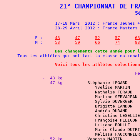
21° CHAMPIONNAT DE FR
S
	F :	
43
47
52
57
63
	M :	
53
59
66
74
8
3
Des changements cette année pour l
 Tous les athlètes qui ont fait la classe national
Voici tous les athlètes sélectionn
			
-  43 kg
-  47 kg
Stéphanie LEGARD
				Yvelise MARTIN	
				Sylvie DUVERGER
Andréa DURAND	
-  52 kg
Vanessa MARTIN       