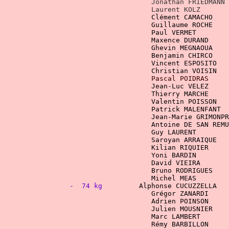
Clément CAMACHO    
    Maxence DURAND     
		   		    Benjamin CHIRC
Vincent ESPOSITO   
Christian VOISIN   
Pascal POIDRAS     
Valentin POISSON   
Jean-Marie GRIMONPR
    Guy LAURENT        
Saroyan ARRAIQUE   
Kilian RIQUIER     
-  74 kg
Grégor ZANARDI     
				    Julien MOUSNIER 