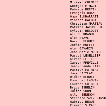
				    Vincent HALBOT  
Christian MARTEAU  
    Patrice JAKUMULSKI
 
    Sylvain BECQUET   
 
    Ali CHERKAOUI      
  David LELOUER
   Jérôme ROLLET     
   Alan GAVARIN       
				    Jean-Marie MORAU
 Pascal LESELLIER   
    Gérard LEITERER    
    Xavier FREVILLE    
				    Jean-Claude LAIR
Emmanuel LANVIN
Laurent GUIBERT
Allan SENEGON
Stéphane SZEZEPANSK
		   		    Clément SI