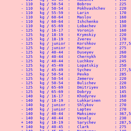
	- 110   kg / 50-54  :	Bobrov	 	: 225   kg

	- 110   kg / 50-54  :	Pokhvashchev 	: 220   kg

	- 110   kg / 55-59  :	Larin	 	: 170   kg

	- 110   kg / 60-64  :	Maslov	 	: 160   kg

	- 110   kg / 60-64  :	Ishchenko 	: 160   kg

	- 110   kg / 65-69  :	Lobachev 	: 130   kg

	- 125   kg / 16-17  :	Voronin 	: 160   kg

	- 125   kg / 18-19  :	Krymskiy 	: 220   kg

	- 125   kg / 18-19  :	Zverev	 	: 170   kg

	- 125   kg / junior :	Korshkov 	: 277,5 kg

	- 125   kg / junior :	Matsur	 	: 275   kg

	- 125   kg / 40-44  :	Duseyev 	: 260   kg

	- 125   kg / 40-44  :	Chernykh 	: 250   kg

	- 125   kg / 40-44  :	Luchkov 	: 245   kg

	- 125   kg / 45-49  :	Lopatskiy 	: 250   kg

	- 125   kg / 45-49  :	Sychev	 	: 177,5 kg

	- 125   kg / 50-54  :	Pevko	 	: 285   kg

	- 125   kg / 50-54  :	Zemerov 	: 220   kg

	- 125   kg / 50-54  :	Bulichev 	: 220   kg

	- 125   kg / 65-69  :	Dmitriyev 	: 165   kg

	- 125   kg / 65-69  :	Dobryy	 	: 145   kg

	- 140   kg / 16-17  :	Khodyrev 	: 160   kg

	- 140   kg / 18-19  :	Lukkarinen 	: 250   kg

	- 140   kg / junior :	Shlykov  	: 270   kg

	- 140   kg / junior :	Laptev	 	: 270   kg

	- 140   kg / 40-44  :	Maksimov  	: 367,5 kg

	- 140   kg / 40-44  :	Vesely	 	: 230   kg

	+ 140   kg / 18-19  :	Sarychev 	: 287,5 kg

	+ 140   kg / 40-45  :	Clark	 	: 275   kg
