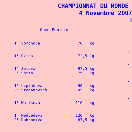
CHAMPIONNAT DU MONDE 
 4 Novembre 2007
 
						- 44   kg

1° Voronova		:  70   kg
						- 48   kg

1° Dzina		:  72,5 kg
						- 52   kg

1° Zotova		:  97,5 kg				1° Artemyev		: 135   kg

						- 56   kg

1° Liptakova		:  90   kg				1° Artemyev		: 137,5 kg

						- 60   kg

						- 67,5 kg

1° Medvedeva		: 120   kg 		 		1° Sivokon	 	: 237,5 kg

2° Dubroniva	  	:  87,5 kg				2° Speranskiy	  	: 220   kg

								3° Allakhverdiyev   	: 
 								4° Nikitin  		: 175   kg
