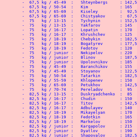
	-  67,5 kg / 45-49  :	Shteynbergs 	: 142,5 kg

	-  67,5 kg / 50-54  :	Kim	 	: 165   kg

	-  67,5 kg / 65-69  :	Kiseley 	:  92,5 kg

	-  67,5 kg / 65-69  :	Chistyakov 	:  67,5 kg

	-  75   kg / 13-15  :	Tychynin 	: 152,5 kg

	-  75   kg / 13-15  :	Yakfarov 	: 145   kg

	-  75   kg / 16-17  :	Lopatin 	: 170   kg

	-  75   kg / 16-17  :	Khrushchev 	: 125   kg

	-  75   kg / 18-19  :	Chebykin 	: 182,5 kg

	-  75   kg / 18-19  :	Bogatyrev 	: 177,5 kg

	-  75   kg / 18-19  :	Fedotov 	: 120   kg

	-  75   kg / junior :	Nekipelov 	: 220   kg

	-  75   kg / junior :	Blinov	 	: 187,5 kg

	-  75   kg / junior :	Upolovnikov 	: 185   kg

	-  75   kg / 45-49  :	Baranchikov 	: 155   kg

	-  75   kg / 45-49  :	Stoyanov 	: 122,5 kg

	-  75   kg / 50-54  :	Tatarkin 	: 182,5 kg

	-  75   kg / 55-59  :	Khlopenev 	: 150   kg

	-  75   kg / 65-69  :	Petukhov 	: 142,5 kg

	-  75   kg / 70-74  :	Pereladov 	:  95   kg

	-  82,5 kg / 13-15  :	Duskryadchenko  :  85   kg

	-  82,5 kg / 16-17  :	Chudin	 	: 150   kg

	-  82,5 kg / 16-17  :	Titov	 	: 142,5 kg

	-  82,5 kg / 16-17  :	Adbulayev 	: 140   kg

	-  82,5 kg / 18-19  :	Mikayelyan 	: 170   kg

	-  82,5 kg / 18-19  :	Fedotkin 	: 165   kg

	-  82,5 kg / 18-19  :	Markelov 	: 150   kg

	-  82,5 kg / junior :	Kargapolov 	: 215   kg

	-  82,5 kg / junior :	Dyatlov 	: 190   kg

	-  82,5 kg / junior :	Shapovalov 	: 182,5 kg
