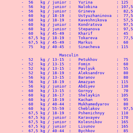
	-  56   kg / junior :	Yurina		: 125   kg

	-  56   kg / junior :	Nalobina	: 107,5 kg

	-  56   kg / junior :	Grineva		:  82,5 kg

	-  60   kg / 18-19  :	Ustyuzhaninova	:  77,5 kg

	-  60   kg / 18-19  :	Kaveshnikova    :  57,5 kg

	-  60   kg / junior :	Kondratova	:  97,5 kg

	-  60   kg / junior :	Stepanova	:  97,5 kg

	-  60   kg / 45-49  :	Kharif		:  45   kg

	-  67,5 kg / 18-19  :	Tokareva        :  77,5 kg

	-  67,5 kg / 45-49  :	Markus		:  60   kg

	-  75   kg / 40-45  :	Sinache
			Masculin

	-  52   kg / 13-15  :	Petukhov 	:  75   kg

	-  52   kg / 13-15  :	Fomin	 	:  60   kg

	-  52   kg / 13-15  :	Pavlyuk 	:  55   kg

	-  52   kg / 18-19  :	Aleksandrov 	:  80   kg

	-  56   kg / 13-15  :	Baranov 	:  80   kg

	-  56   kg / 18-19  :	Amazyan 	: 115   kg

	-  56   kg / junior :	Abdiyev 	: 130   kg

	-  60   kg / 13-15  :	Gornyy	 	:  70   kg

	-  60   kg / 16-17  :	Shelaykin 	: 105   kg

	-  60   kg / 18-19  :	Kachan	 	:  95   kg

	-  60   kg / 40-44  :	Mukhamedyarov 	:  80   kg

	-  60   kg / 55-59  :	Cheblakov 	:  97,5 kg

	-  67,5 kg / 18-19  :	Pshenichnyy	: 110   kg

	-  67,5 kg / junior :	Karavayev 	: 170   kg

	-  67,5 kg / junior :	Kolesnikov 	: 165   kg

	-  67,5 kg / junior :	Lisunov 	: 165   kg

	-  67,5 kg / 40-44  :	Bychkov 	:  85   kg
