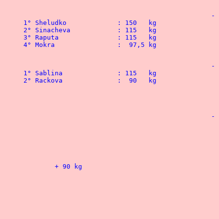
						- 75   kg

1° Sheludko	 	: 150   kg 		 		1° Aliyev	 	: 202,5 kg

2° Sinacheva	 	: 115   kg 		 		2° Rode		 	: 200   kg

3° Raputa		: 115   kg				3° Kutuzov	  	: 187,5 kg

4° Mokra		:  97,5 kg				4° Paderin  		: 187,5 kg

						- 82,5 kg

1° Sablina		: 115   kg	 			1° Koshkin	  	: 300   kg

2° Rackova		:  90   kg	 			2° Nechayev		: 270   kg

 								3° Popov	 	: 252,5 kg

 								4° White	 	: 250   kg

						- 90 kg

 								1° Basilevich	 	: 280   kg

 								2° Mamedov	 	: 270   kg

								3° Shishkin	   	: 2
 								4° Severinov  		: 250   kg

	+ 90 kg								- 100 kg

 								1° Fedyayev	  	: 300   kg

 								2° Minuth	 	: 300   kg

								3° Kushin	   	: 2
 								4° Paley  		: 275   kg

 	 								- 110 kg
