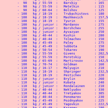
	-  90   kg / 55-59  :	Barskiy	 	: 165   kg

	-  90   kg / 55-59  :	Metelkin 	: 115   kg

	-  90   kg / 60-64  :	Bolshov	 	: 125   kg

	- 100   kg / 18-19  :	Trubachistovs 	: 180   kg

	- 100   kg / 18-19  :	Mashkevich 	: 157,5 kg

	- 100   kg / 18-19  :	Tyurin	 	: 155   kg

	- 100   kg / junior :	Mardanov 	: 275   kg

	- 100   kg / junior :	Borshchev 	: 255   kg

	- 100   kg / junior :	Ayvazyan 	: 250   kg

	- 100   kg / 40-44  :	Kushin 	        : 280   kg

	- 100   kg / 40-44  :	Tolmachev 	: 150   kg

	- 100   kg / 45-49  :	Paley	 	: 275   kg

	- 100   kg / 45-49  :	Subbota 	: 150   kg

	- 100   kg / 50-54  :	Tokarev 	: 190   kg

	- 100   kg / 55-59  :	Givens	 	: 202,5 kg

	- 100   kg / 55-59  :	Porotskiy 	: 150   kg

	- 100   kg / 65-69  :	Martirosov 	: 142,5 kg

	- 100   kg / 70-74  :	Goldman 	: 160   kg

	- 110   kg / 16-17  :	Malyugin 	: 210   kg

	- 110   kg / 18-19  :	Shpringer 	: 232,5 kg

	- 110   kg / 18-19  :	Pestichev 	: 220   kg

	- 110   kg / junior :	Brylin	 	: 260   kg

	- 110   kg / junior :	Kubata	 	: 240   kg

	- 110   kg / junior :	Rondalainen 	: 210   kg

	- 110   kg / 40-44  :	Neklyudov	: 330   kg

	- 110   kg / 40-44  :	Tretyakov 	: 305   kg

	- 110   kg / 40-44  :	Ponomarev 	: 230   kg

	- 110   kg / 45-49  :	Pozdnyakov	: 225   kg

	- 110   kg / 45-49  :	Yagovkin 	: 222,5 kg

	- 110   kg / 45-49  :	Kazanev 	: 190   kg
