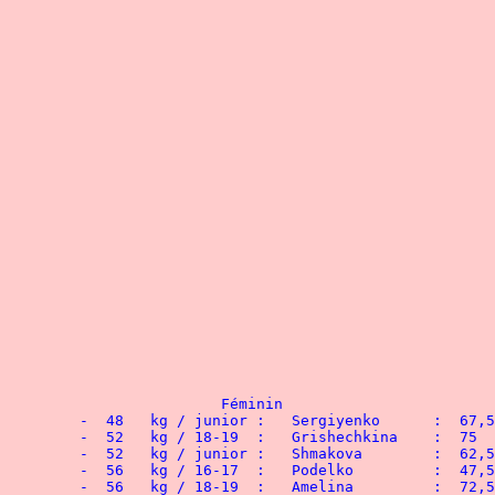
 								1° Neklyudov	  	: 330   kg

 								2° Dexter	 	: 320   kg

								3° Ozols	   	: 30
 								4° Csaba  		: 305   kg

 	 								- 125 kg

 								1° Kushnarev	  	: 340   kg

 								2° Meszaros	 	: 332,5 kg

								3° Bobchenko	   	: 3
 								4° Velibekov 		: 290   kg

 									- 140 kg

 								1° Maksimov	  	: 367,5 kg

 								2° Polyakov	 	: 270   kg

 									+ 140 kg

 								1° Shabalin	   	: 320   kg

 								2° Budey	 	: 285   kg

								3° Brazhkin	    	: 2
			Féminin

	-  48   kg / junior :	Sergiyenko      :  67,5 kg

	-  52   kg / 18-19  :	Grishechkina	:  75   kg

	-  52   kg / junior :	Shmakova	:  62,5 kg

	-  56   kg / 16-17  :	Podelko		:  47,5 kg

	-  56   kg / 18-19  :	Amelina		:  72,5 kg
