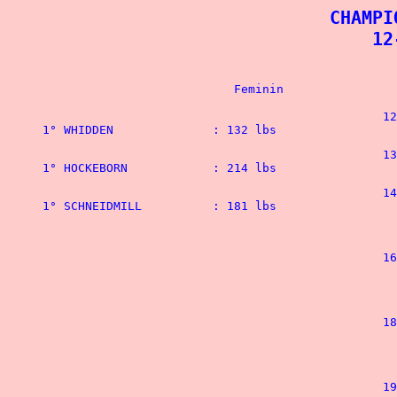
CHAMPI
 12
						123 lbs

						132 lbs

						148 lbs

1° SCHNEIDMILL	 	: 181 lbs				1° WILSON 		: 308 lbs

 								2° MEEHAN		: 280 lbs

						165 lbs

 								1° LARA			: 368 lbs

 								2° ARTUR		: 352 lbs

						181 lbs

								1° KAMPO 		: 3
								2° RAMSEY		: 3
						198 lbs
