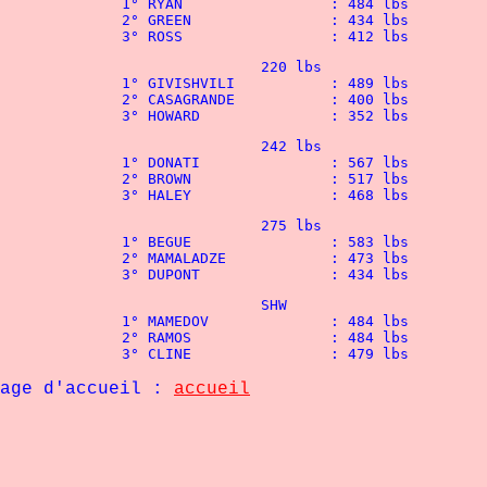
84 lbs

34 lbs

								3° ROSS			: 412 lbs	
20 lbs

489 lbs

400 lbs

								3° HOWARD 		: 352 lbs
								3° HALEY		: 468 lbs
								3° DUPONT	 	: 434 lbs
		SHW

84 lbs

84 lbs

								3° CLINE		: 479 lbs
d'accueil :
accueil