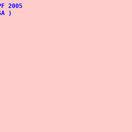
PF 2005
A )
