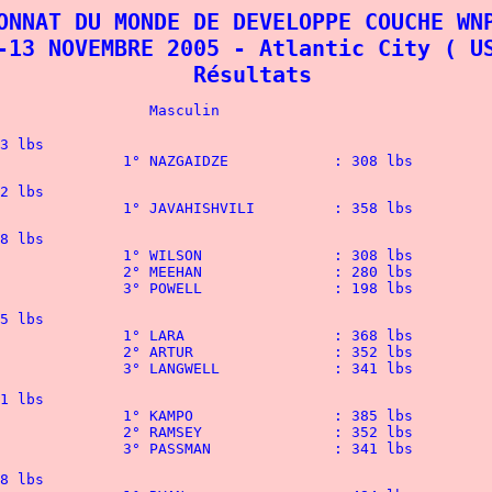
ONNAT DU MONDE DE DEVELOPPE COUCHE WN
-13 NOVEMBRE 2005 - Atlantic City ( US
 Résultats
				Feminin					Masculin
1° WHIDDEN	 	: 132 lbs				1° NAZGAIDZE		: 308 lbs
1° HOCKEBORN	 	: 214 lbs				1° JAVAHISHVILI		: 358 lbs
								3° POWELL		: 198 lbs	
								3° LANGWELL		: 341 lbs
85 lbs

52 lbs

								3° PASSMAN		: 341 lbs	