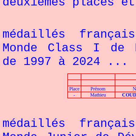
deuxièmes places et
Voici le 
médaillés françai
Monde Class I de 
de 1997 à 2024 ...
Place
Prénom
N
-
Mathieu
COUD
Voici le 
médaillés françai