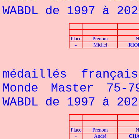
WABDL de 1997 à 202
Place
Prénom
N
-
Michel
RIO
Voici le 
médaillés françai
Monde Master 75-7
WABDL de 1997 à 202
Place
Prénom
N
-
André
CHA