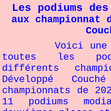
Les podiums des
aux championnat 
Couc
Voici une page
toutes les pod
différents cham
Développé Couch
championnats de 20
11 podiums mod