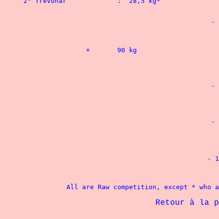
2° Trevohar		:  28,5 kg*				2° Bingham	 	: 175   kg*

						- 90 kg

 								1° Jones	 	: 177,5 kg*

		+	90 kg						- 100	kg

 								1° Russell 		: 177,5 kg

 								2° Gregory		: 170   kg

						- 110 kg

								1° Dennis	 	: 217
								2° Schuetz		: 210
						- 125 kg

								1° Belfield	 	: 20
								2° Bradley	 	: 18
						    - 140 kg

								    1° Barnard		    : 170
		All are Raw competition, except * who 
Retour à la page 