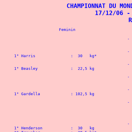
CHAMPIONNAT DU MON
17/12/06 -
R
						- 48 kg

						- 52 kg

						- 56 kg

						- 60 kg

						- 67,5 kg

1° Gardella	 	
						- 75 kg

 								1° Dyles		: 152,5 kg

 								2° Constantineau 	: 142,5 kg*

						- 82,5 kg

1° Henderson	  	:  30   kg				1° Davis	 	: 200   kg*
