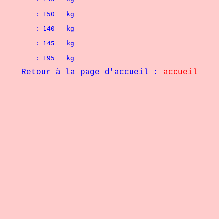
	1° THIERRY MATHON ( Frontignan )			: 150   kg
	2° PIERRE GRASSANI ( Leucate )				: 140   kg
	1° ALAIN MUNSCH ( Philocalie )				: 145   kg
)		
	: 195   kg
Retour à la page d'accueil :
accueil