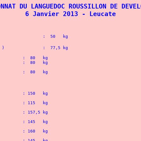
ONNAT DU LANGUEDOC ROUSSILLON DE DEVEL
6 Janvier 2013 - Leucate
Philocalie ) 		    	:  50   kg
La Grande Combes ) 	    	:  77,5 kg
	1° MELANIE PETIT FOURNIER ( Philocalie )		:  80   kg
	2° CAROLINE SUNE ( Frontignan )				:  80   kg
	1° NICOLE CERVASIO ( Leucate )				:  80   kg
	1° JONATHAN FRIEDMANN ( Philocalie )       		: 150   kg
Philocalie )   		    	: 115   kg
	1° JEAN-FRANCOIS GALY ( ARAPS )				: 157,5 kg
	1° PIERRE WILCZEWSKI ( La Grande Combes )		: 145   kg
	1° DAVID CARETTE ( Nîmes )				: 160   kg
	1° GILLES ARNAUD ( La Grande Combes )			: 145   kg