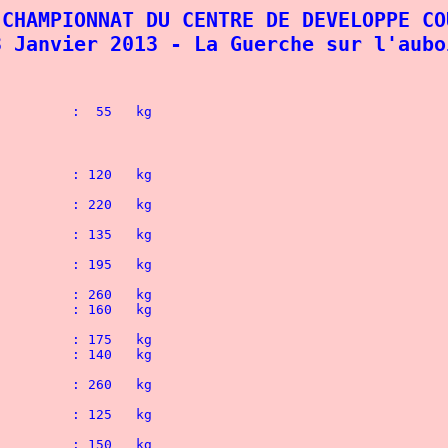
 CHAMPIONNAT DU CENTRE DE DEVELOPPE CO
3 Janvier 2013 - La Guerche sur l'aubo
Bourges )   			
:  55   kg
	1° VALENTIN POISSON ( La Guerche )			: 120   kg
	1° ALEXANDRE MULLER ( Dreux )				: 220   kg
	1° PATRICK CHAMPIGNY ( Dreux )				: 135   kg
	1° FREDERIC GANDNER ( Romorantin )			: 195   kg
	1° MICHEL MARNEUR ( Dreux )				: 260   kg
	2° BRUNO ELLOY ( Chatillon )				: 160   kg
	1° PATRICK BENAZZOUZ ( Dreux )				: 175   kg
	HM ABDURRAHMAN SEMERCI ( Dreux )			: 140   kg
	1° CHARLES DUVAL ( Dreux )				: 260   kg
	1° DANIEL DI PRIMA ( Bourges )				: 125   kg
	1° CHRISTIAN MARTEAU ( Romorantin )			: 150   kg