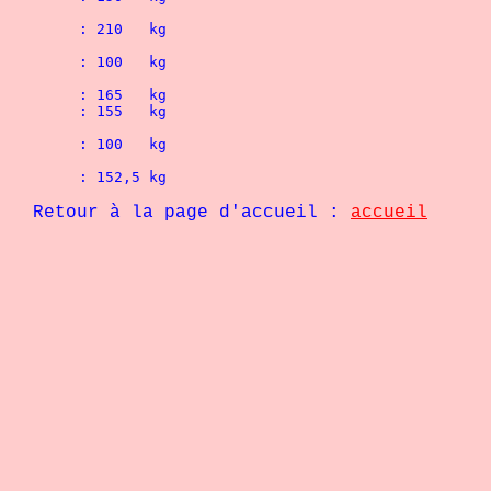
	1° FABRICE LEROY ( Dreux )				: 210   kg
	1° MOHAMED BALLAJI ( Dreux )				: 100   kg
	1° JACKIE BUSSIERE ( Bourges )				: 165   kg
DANIEL ROY ( La Guerche )				: 155   kg
	1° JOEL BOURGEOIS ( Dreux )				: 100   kg
	1° JOEL LECLAIR ( Chartres )				: 152,5 kg
page d'accueil :
accueil