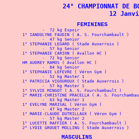
24° CHAMPIONNAT DE B
12 Janvi
FEMININES
		-  72 kg Espoir 
	1° IANDOLYNE FAUDIN ( 
A. S. Fourchambault
		-  47 kg Senior 
	1° STEPHANIE LEGARD ( 
Stade Auxerrois
		-  57 kg Senior 
	1° STEPHANIE CARION ( 
Avallon HC
		-  72 kg Senior 
	HM AUDREY RAMOS ( Avallon HC
		-  84 kg Senior 
	1° STEPHANIE LEFEVRE ( 
Véron Gym
		-  52 kg Master 1 
		-  57 kg Master 1 
		-  63 kg Master 1 
	1° 
		-  47 kg Master 2 
		-  57 kg Master 2 
	2° LYDIE GROUET MOLLING ( 
Stade Auxerrois
MASCULINS