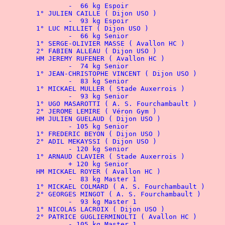
		-  66 kg Espoir
	1° JULIEN CAILLE ( Dijon USO
		-  93 kg
 Espoir
	1° LUC MILLIET ( 
		-  66 kg Senior
		-  74 kg Senior
		-  83 kg Senior
	1° MICKAEL MULLER
 ( Stade Auxerrois )
		-  93 kg Senior
	1° UGO MASAROTTI ( 
HM JULIEN GUELAUD
 ( Dijon USO
		- 105 kg Senior
	1° FREDERIC BEYON
 ( 
Dijon
		- 120 kg Senior
		+ 120 kg Senior
		-  83 kg Master 1
	1° MICKAEL COLMARD ( 
A. S. Fourchambault
		-  93 kg Master 1
	2° PATRICE GUGLIERMINOLTI ( 
Avallon HC
		- 105 kg Master 1