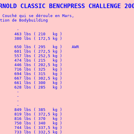
RNOLD CLASSIC BENCHPRESS CHALLENGE 20
 Couché qui se déroule en Mars,
tition de Bodybuilding 
148 lbs ( 67,5 kg )	Kara BOHIGIAN			 -
  SHW   ( + 90 kg )	Becca SWANSON			463 lbs ( 210   kg )	 
 			Tarja RANTANEN			380 lbs ( 172,5 kg )	
Lightweight		Markus SCHICK			650 lbs ( 295   kg )	AWR
			Joe MAZZA			601 lbs ( 272,5 kg )	
			Brad HECK			557 lbs ( 252,5 kg )
			Taylor TOM			474 lbs ( 215   kg )
			August CLARK			446 lbs ( 202,5 kg )
Middleweight		Vitaliy PONOMARENKO		716 lbs ( 325   kg )
			Brad HEIN			694 lbs ( 315   kg )
			Scott RABINE			667 lbs ( 302,5 kg )
			René IMESCH			661 lbs ( 300   kg )
			Mickaël WOLFLEY			628 lbs ( 285   kg )
			Scott ALBANO			 -
			Chip STEWART			 -
			Esa VINNI			 -
			Jim KILTS			 -
Heavyweight		Ryan KENNELLY			849 lbs ( 385   kg )	
			Clay BRANDERBURG		819 lbs ( 372,5 kg )
			Shawn LATTIMER			816 lbs ( 370   kg )
			Miko HAMALAINEN			750 lbs ( 340   kg )	
			Bill CRAWFORD			744 lbs ( 337,5 kg )	 	
			Joe LADNIER		  	733 lbs ( 332,5 kg )	 