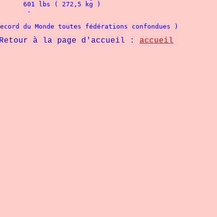
 			Michael HUMMEL			601 lbs ( 272,5 kg )
 			Chris COOKE			 -
 Record du Monde toutes fédérations confondues )
Retour à la page d'accueil : 
accueil