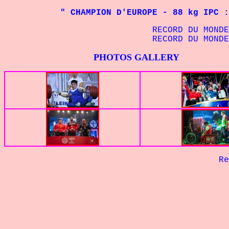
"
CHAMPION D'EUROPE - 88 kg IPC :
RECORD DU MONDE - 88 
RECORD DU MONDE - 97 
PHOTOS GALLERY
Retour à 