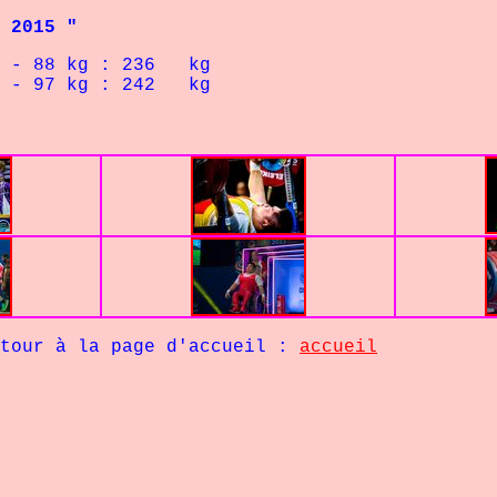
 2015 "
kg : 236
kg
kg : 242
kg
la page d'accueil :
accueil