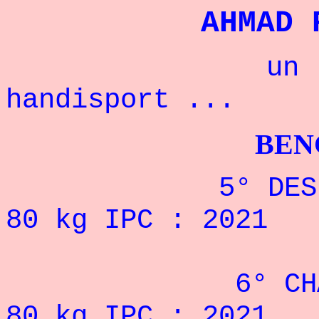
AHMAD
un champio
handisport ...
BENCHPRES
5° DES JEUX 
80 kg IPC : 2021
6°
CH
80 kg IPC : 2021