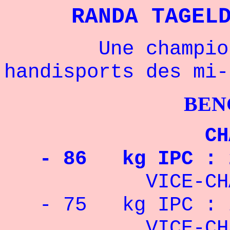
RANDA TAGEL
Une championne
handisports des mi-
BENCHPRES
CHAMPIONNE 
- 86 kg
IPC
: 
VICE-CHAMPION
- 75 kg
IPC
: 
VICE-CHAMPION