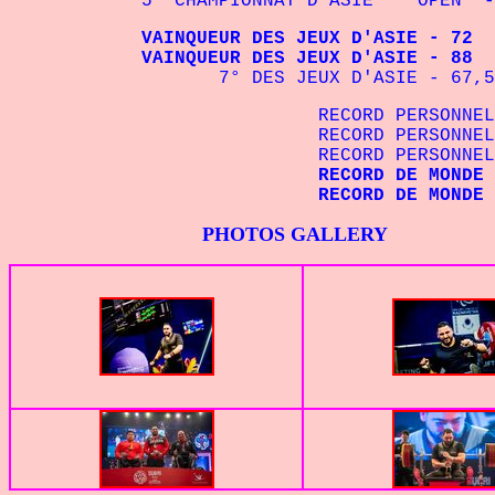
5° CHAMPIONNAT D'ASIE OPEN - 67,
VAINQUEUR DES JEUX D'ASIE - 72 kg
VAINQUEUR DES JEUX D'ASIE - 88 kg
7° DES JEUX D'ASIE - 67,5 kg 
RECORD PERSONNEL - 67,5
RECORD PERSONNEL - 72 
RECORD PERSONNEL - 80 
RECORD DE MONDE
RECORD DE MONDE
PHOTOS GALLERY