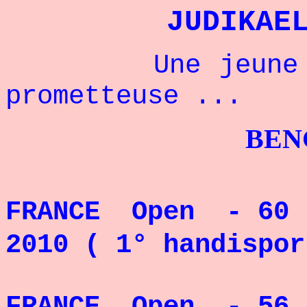
JUDIKAE
Une jeune cham
prometteuse ...
BENCH PRES
CHAMP
FRANCE Open - 60 k
2010 ( 1° handispor
CHAMP
FRANCE Open - 56 