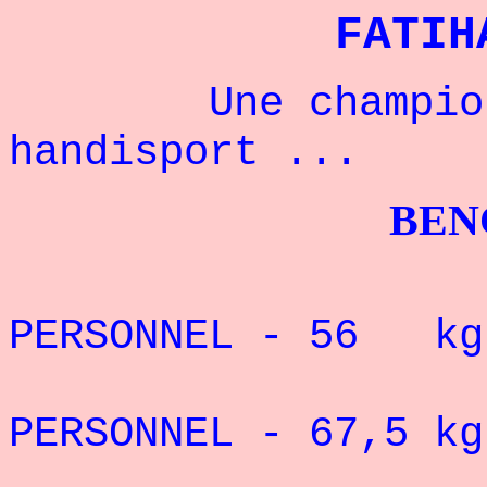
FATIH
Une championne
handisport ...
BENCHPRES
REC
PERSONNEL -
56
k
REC
PERSONNEL -
67,5
k
REC