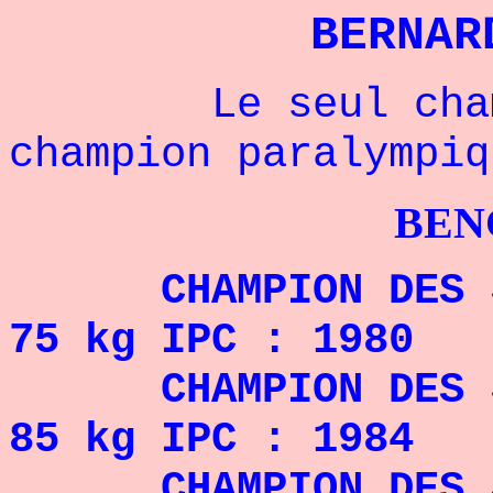
BERNAR
Le seul champio
champion paralympiq
BENCHPRES
CHAMPION DES JEU
75 kg IPC : 1980
CHAMPION DES JEU
85 kg IPC : 1984
CHAMPION DES JEU