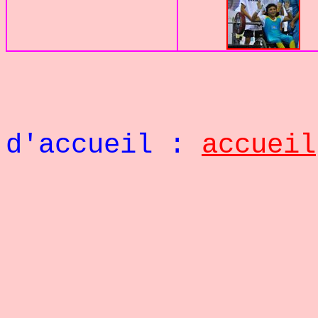
Retou
d'accueil :
accueil