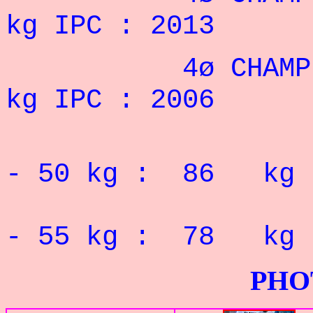
kg IPC : 2013
4ø CHAMPIONN
kg IPC : 2006
RECORD 
- 50 kg : 86 k
RECORD 
- 55 kg : 78 
PHOTOS G