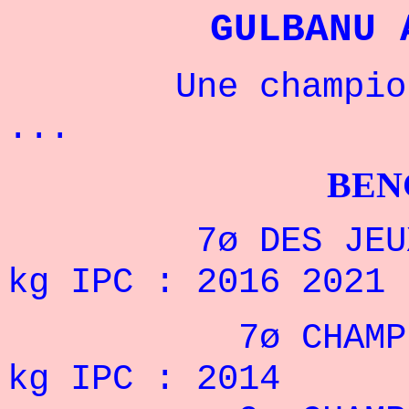
GULBANU 
Une championne 
...
BENCHPRES
7ø DES JEUX PA
kg IPC : 2016 2021
7ø CHAMPIONNA
kg IPC : 2014