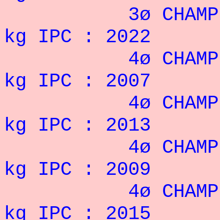
3ø CHAMPIONN
kg IPC : 2022
4ø CHAMPIONN
kg IPC : 2007
4ø CHAMPIONN
kg IPC : 2013
4ø CHAMPIONN
kg IPC : 2009
4ø CHAMPIONN
kg IPC : 2015