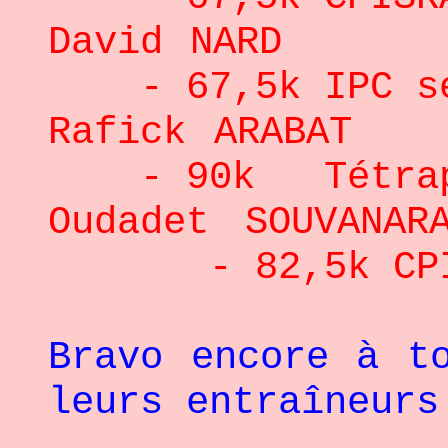
David N
- 67,5k IPC se
Rafick A
- 90k Tétraplé
Oudadet SO
- 82,5k CPISR
Bravo encore à t
leurs entraîneurs