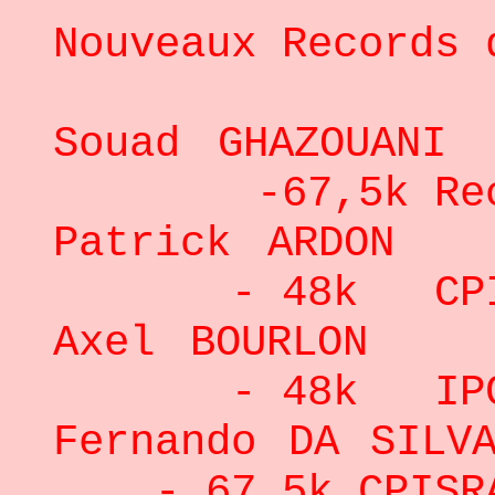
Nouveaux Records 
Souad GHA
-67,5k Recor
Patrick A
- 48k CPISR
Axel BOU
- 48k IPC j
Fernando D
- 67,5k CPISRA