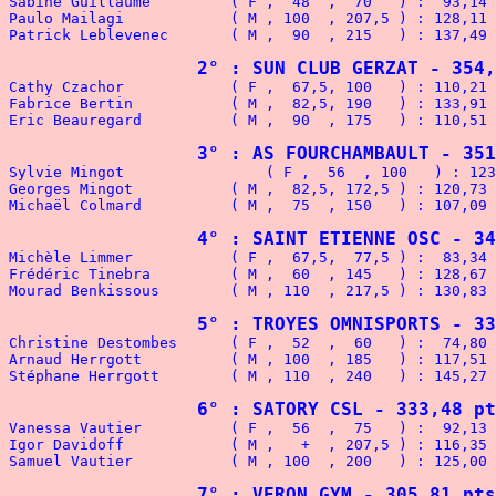
Sabine Guillaume         ( F ,  48  ,  70   ) :  93,14 
Paulo Mailagi            ( M , 100  , 207,5 ) : 128,11 
Patrick Leblevenec       ( M ,  90  , 215   ) : 137,49 
		 2° : SUN CLUB GERZAT - 354
Cathy Czachor            ( F ,  67,5, 100   ) : 110,21 
Fabrice Bertin           ( M ,  82,5, 190   ) : 133,91 
Eric Beauregard          ( M ,  90  , 175   ) : 110,51 
		 3° : AS FOURCHAMBAULT - 35
Sylvie Mingot		     ( F ,  56  , 100   ) : 123,20 pts

Georges Mingot           ( M ,  82,5, 172,5 ) : 120,73 
Michaël Colmard          ( M ,  75  , 150   ) : 107,09 
		 4° : SAINT ETIENNE OSC - 3
Michèle Limmer           ( F ,  67,5,  77,5 ) :  83,34 
Frédéric Tinebra         ( M ,  60  , 145   ) : 128,67 
Mourad Benkissous        ( M , 110  , 217,5 ) : 130,83 
		 5° : TROYES OMNISPORTS - 3
Christine Destombes      ( F ,  52  ,  60   ) :  74,80 
Arnaud Herrgott          ( M , 100  , 185   ) : 117,51 
Stéphane Herrgott        ( M , 110  , 240   ) : 145,27 
		 6° : SATORY CSL - 333,48 p
Vanessa Vautier          ( F ,  56  ,  75   ) :  92,13 
Igor Davidoff            ( M ,   +  , 207,5 ) : 116,35 
Samuel Vautier           ( M , 100  , 200   ) : 125,00 
		 7° : VERON GYM - 305,81 pts