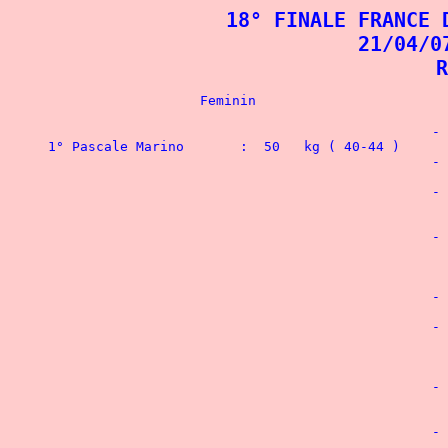
18° FINALE FRANCE 
21/04/0
R
						-  56   kg

1° Pascale Marino	:  50   kg ( 40-44 )

						-  60   kg

								1° Mustapha Redouani 	: 142,5 k
						-  67,5 kg

								1° Vincent Eldin	: 150   kg
								1° Jean-Luc Garcia	: 187,5 kg
						-  75   kg

								1° Aurélien Masson	: 140   kg
								2° Mickaël Senecaut	: 120   kg
								1° Guylhem Feraud	: 125   kg
						-  82,5 kg

								1° Julien Candessourens : 115   kg
						-  90   kg

								1° Jean-Michel Flandre	: 200   k
								1° Didier Theux		: 212,5 kg
								1° Alain-Francis Mattei	: 160   k
						- 100   kg

								1° Joël Rossi	 	: 182,5 kg 
								1° Alain Rosso		: 170   kg 
						- 110   kg

								1° Daniel Bertrand	: 240   kg