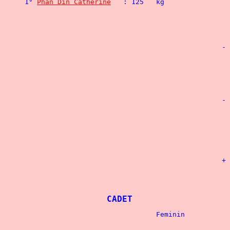
1° 
Phan Din Catherine
								3° Gonzalez Laurent	: 
								4° Beyon Frédéric	: 
						- 110 kg

								3° Messai Kamel		: 2
								4° Barthe Eric		: 2
						- 125 kg

								3° Poirier Gérard	: 
								5° Clement Gilles	: 
						+ 125 kg

								2° Nicolas Freddy	: 
CADET