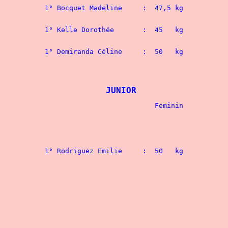
						- 52 kg
1° Bocquet Madeline	:  47,5 kg 
						- 56 kg
1° Kelle Do
						- 60 kg
1° Demiranda
						- 67,5 kg
JUNIOR
						- 56 kg
						- 60 kg
						- 67,5 kg
						- 75 kg
						- 90 kg
								1° Meline Laurent	