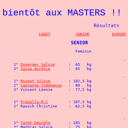
bientôt aux MASTERS !!
Résultats
CADET
JUNIOR
ESPOIR
SENIOR
						- 48 kg

1° 
Duverger Sylvie
	:  65   kg

2° 
Zaina Aurélie
	:  65   kg
						- 52 kg

1° 
Mingot Sylvie
2° 
Lagrange Stéphanie
:  80   kg 			

3° Vincent Léonie	:  7
						- 56 kg

1° 
Pracella M-C
						- 60 kg

1° 
Taret Danièle