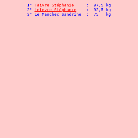
						- 75 kg
1° 
Faivre Stéphanie
	:  97,5 kg				1° Chabrier Frédéric	: 142,5 kg

2° 
Lefevre Stéphanie
	:  92,5 kg				2° Boulanger Rémi	: 140   kg

						- 82,5 kg
								1° Marquet Nicolas 
								2° Bendjebour Mohame
						- 90 kg
								2° Herrgott Stéphane
						- 110 kg
						+ 125 kg