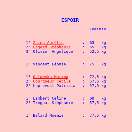
						-100 kg
ESPOIR
						- 48 kg
1° 
Zaina Aurélie
	:  65   kg			

2° 
Legard Stéphanie
	:  55   kg			

3° Olivier Angélique	:  52,5 kg	
						- 52 kg
1° Vincent Léonie	:  75   kg
						- 56 kg
1° 
Oslawska Marina
	:  72,5 kg

2° 
Courqueux Cécile
	:  57,5 kg

2° Leprovost Patr
						- 60 kg
1° Lambert Céline	:  60   kg			

2° Trégoat Stépha
						- 67,5 kg
								2° Sauget Kevin		