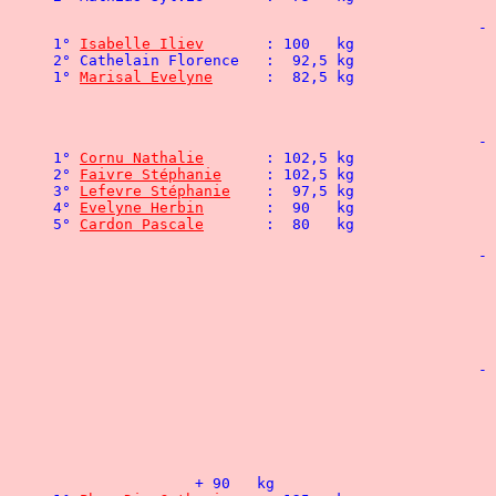
						- 67,5 kg

1° 
Isabelle Iliev
1° 
Marisal Evelyne
						- 75 kg

1° 
Cornu Nathalie
2° 
Faivre Stéphanie
3° 
Lefevre Stéphanie
4° 
Evelyne Herbin
	:  90   kg				4° Bosmaher Mickaël	: 175   kg

5° 
Cardon Pascale
						- 82,5 kg

								3° Gomez Robert		: 1
								4° Marneur Michel	: 
						- 90 kg

		+ 90   kg							- 100	kg
