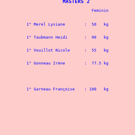
MASTERS 2
						- 48 kg
1° Merel Lysiane	:  50   kg
						- 56 kg
1° Taubmann Heidi	:  90   kg	
						- 60 kg
1° Vouillot Nico
						- 67,5 kg
						- 75 kg
						- 82,5 kg
						- 90 kg
						- 100 kg
						- 110 kg