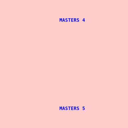
MASTERS 4
						- 67,5 kg
						- 75 kg
						- 82,5 kg
 						     - 90 kg

						     - 100 kg

MASTERS 5
						- 67,5 kg