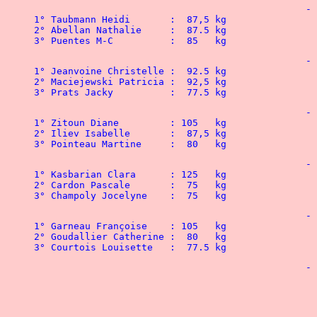
						- 56 kg

1° Taubmann Heidi	:  87,5 kg		

2° Abellan Nathalie	:  87.5 kg				

3° Puentes M-C		:  85   kg	
						- 60 kg

1° Jeanvoine Christelle :  92.5 kg				1° Cucuzzella Alphonse  : 135   kg

2° Maciejewski Patricia :  92,5 kg				2° Defaria Lucien	: 125   kg

						- 67,5 kg

1° Zitoun Diane		: 105   kg				1° Leriboter Eric	: 165   kg

2° Iliev Isabelle	:  87,5 kg	  			2° Piqueras Agosti	: 150   kg

						- 75 kg

1° Kasbarian Clara	: 125   kg 				1° Crebouw Alain	: 172.5 kg

2° Cardon Pascale	:  75   kg 				2° Llelouche Elie	: 167,5 kg

						- 82,5 kg

1° Garneau Françoise	: 105   kg				1° Mathias Patrick	: 175   kg

2° Goudallier Catherine :  80   kg				2° Delfavero Thierry	: 172,5 kg

						- 90 kg

								1° Marie-Sainte Miguel  :
								2° Vaillant Cyrille	: 