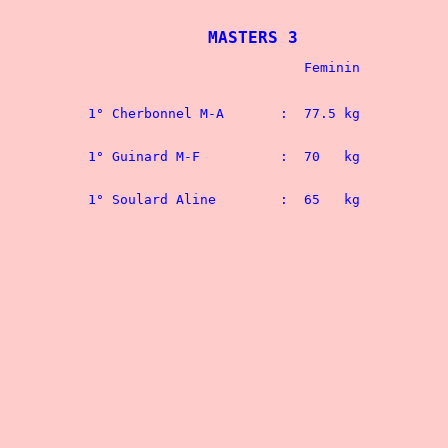
MASTERS 3
						- 52 kg
1° Cherbonnel M-A	:  77.5 kg	
						- 56 kg
						- 60 kg
1° Soulard Alin
						- 67,5 kg
						- 75 kg
						- 82,5 kg
						- 90 kg
						- 100 kg
						- 125 kg