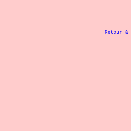
						     - 110 kg

             Retour à 