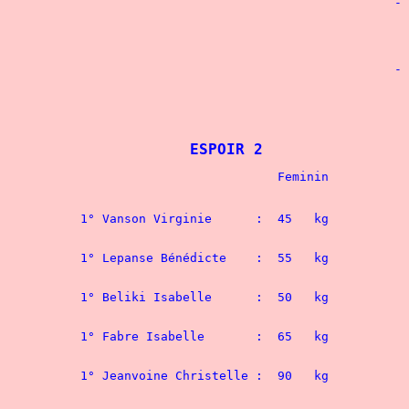
						- 100	kg

								1° Girard Pascal	: 2
								2° Desachy Dominique	: 
						- 110 kg

								1° Urbaniak Vincent	: 
ESPOIR 2
						- 44 kg
1° Vanson Virginie	:  45   kg
						- 48 kg
1° Lepanse Bénédicte	:  55   kg
						- 52 kg
1° Beliki Isabelle	:  50   kg 
						- 56 kg
1° Fabre Isabelle	:  65   kg	
						- 60 kg
1° Jeanvoine Chris
						- 67,5 kg