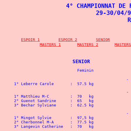
4° CHAMPIONNAT DE 
29-30/04/9
R
ESPOIR 1
ESPOIR 2
SENIOR
MASTERS 1
MASTERS 2
MASTERS
SENIOR
						- 44 kg

1° Leberre Carole	:  57.5 kg
						- 48 kg

1° Matthieu M-C		:  70   kg

2° Guenot Sandrine	:  65   kg

3° Bechar Sylviane	:  62.5 kg
						- 52 kg

1° Mingot Sylvie	:  97,5 kg 			

2° Cherbonnel M-A	:  77.5 kg 			

3° Langevin Catherine	:  