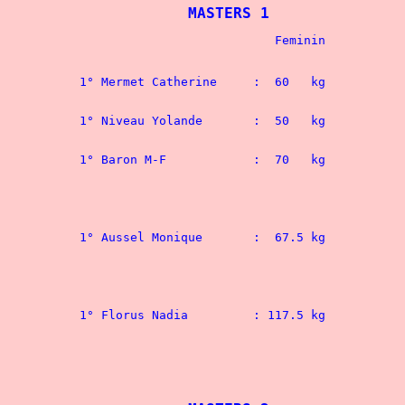
MASTERS 1
						- 48 kg
1° Mermet Catherine	:  60   kg
						- 52 kg
1° Niveau Yolande	:  50   kg 
						- 56 kg
1° Baron M-F		:  70   kg	
						- 60 kg
						- 67,5 kg
						- 75 kg
						- 82,5 kg
						- 90 kg