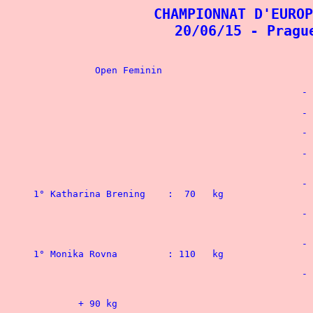
CHAMPIONNAT D'EUROP
20/06/15 - Pragu
 			
 			
 			
   	
 		
1° Katharina B
			
			
			