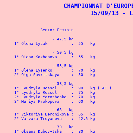
CHAMPIONNAT D’EUROP
15/09/13 - L
		- 47,5 kg	
1° Olena Lysak		:  55   kg
1° Olena Kozhanova	:  5
3° Mariya Prokopova	:  60   kg
2° Varvara Troyanova	:  42,5 kg