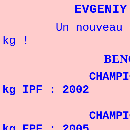
EVGENIY
Un nouveau cham
kg !
BENCHPRES
CHAMPION DU M
kg
IPF
: 2002
CHAMPION D'EU
kg
EPF
: 2005