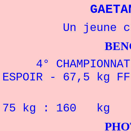
GAETA
Un jeune champ
BENCHPRES
4° CHAMPIONNAT 
ESPOIR - 67,5 kg FF
Record P
75
kg : 160 kg
PHOTOS G