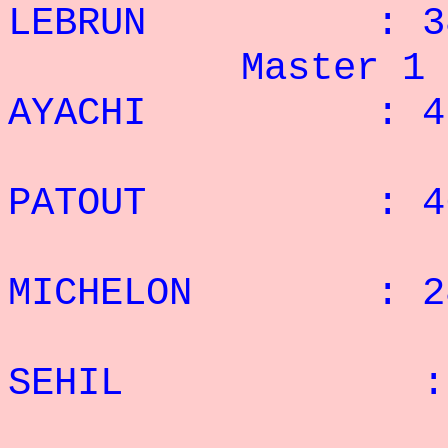
LEBRUN : 38 
Master 1
AYACHI : 47 
2
PATOUT
: 46 
3° 
MICHELON : 28
4° 
SEHIL : 27
5°