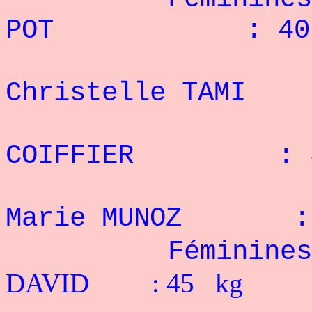
POT : 40
2
Christelle TA
3° 
COIFFIER : 
4° 
Marie MUNOZ : 
Féminines +
DAVID : 45 kg