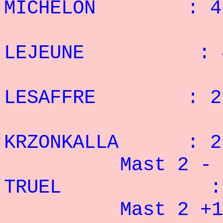
MICHELON : 42
2° 
LEJEUNE : 40
3° 
LESAFFRE : 29
4° 
KRZONKALLA : 23
Mast 2 - 82,
TRUEL : 4
Mast 2 +100