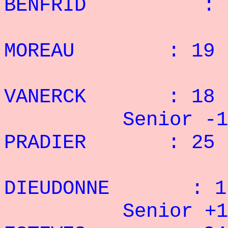
BENFRID : 19
4° E
MOREAU : 19 r
5° J
VANERCK : 18 r
Senior -
PRADIER : 25 r
2° 
DIEUDONNE : 16
Senior +