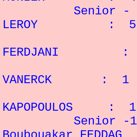
Senior - 9
LEROY
: 5 r
2° 
FERDJANI : 5
3° J
VANERCK : 1 r
4° I
KAPOPOULOS : 1 
Senior -10
Boubouakar FEDD