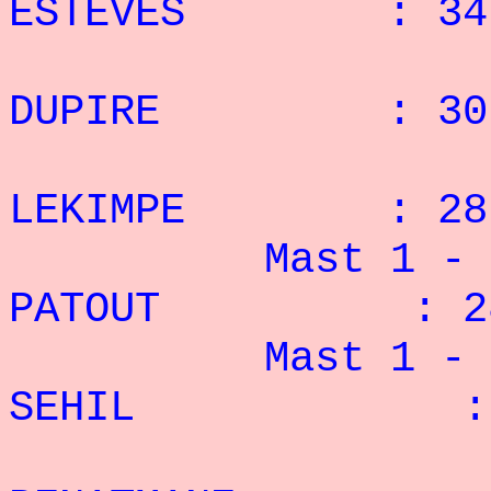
ESTEVES : 34 
2° M
DUPIRE : 30 
3° A
LEKIMPE : 28 
Mast 1 -
PATOUT : 28 
Mast 1 - 
SEHIL : 16
2°