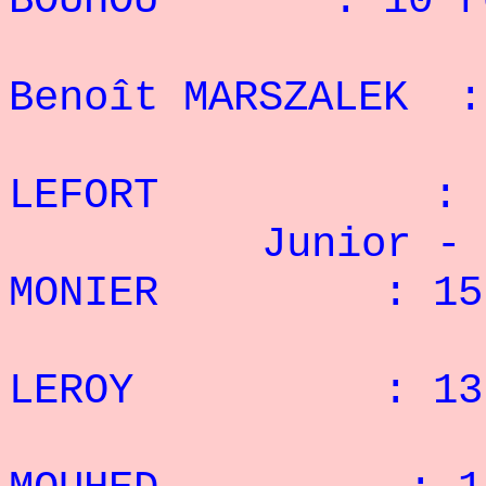
BOUHOU : 10 r
4° 
Benoît MARSZALEK 
5° 
LEFORT : 7 
Junior - 90
MONIER : 15 
2° A
LEROY : 13 
3° 