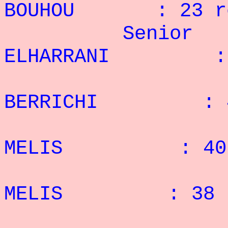
BOUHOU : 23 r
Senior 
ELHARRANI : 5
2° 
BERRICHI : 44
3° N
MELIS : 40 
4° S
MELIS : 38 r
5° 