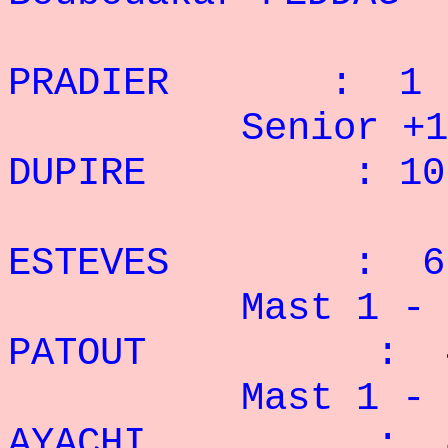
2° F
PRADIER : 1 r
Senior +100
DUPIRE : 10 
2° L
ESTEVES : 6 
Mast 1 - 75
PATOUT : 4 
Mast 1 - 90
AYACHI : 8 