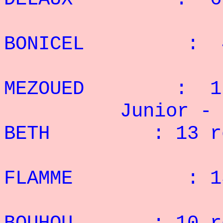
3° 
BONICEL : 4 
4° A
MEZOUED : 1 
Junior - 82,
BETH : 13 re
2° 
FLAMME : 13 
3° A