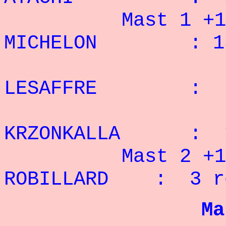
Mast 1 +100
MICHELON : 15
2° 
LESAFFRE : 7 
3° 
KRZONKALLA : 1
Mast 2 +100
ROBILLARD : 3 r
M