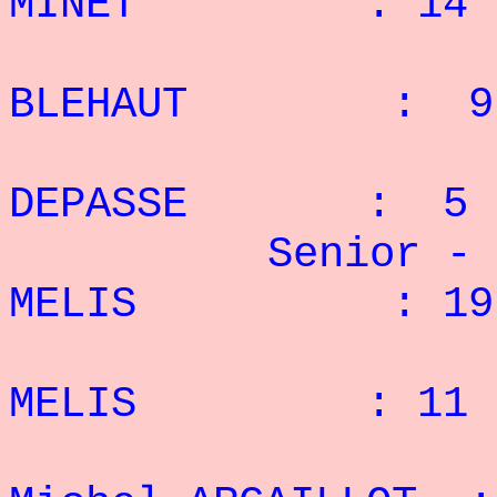
MINET : 14 r
3° M
BLEHAUT : 9 
4° J
DEPASSE : 5 r
Senior - 67,
MELIS : 19 
2° S
MELIS : 11 r
3° 