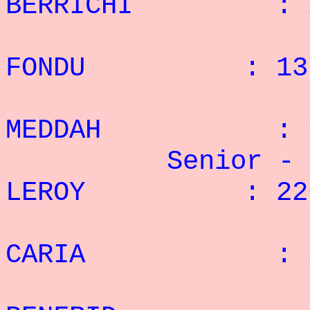
BERRICHI : 20
3° O
FONDU : 13 
4° 
MEDDAH : 10
Senior -
LEROY : 22 
2° 
CARIA : 20 
3° 