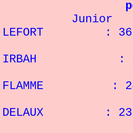
p
Junior :
LEFORT : 36 
2° 
IRBAH : 26 
3° 
FLAMME : 24 
4° G
DELAUX : 23 
5° A