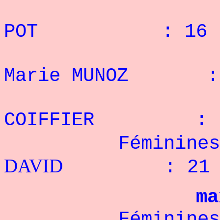
2° I
POT : 16 r
3° 
Marie MUNOZ : 
4° 
COIFFIER : 7
Féminines +
DAVID
: 21 r
ma
Féminines - 