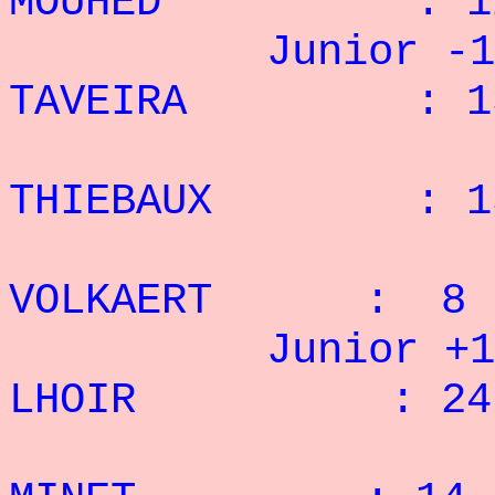
MOUHED : 12 
Junior -100
TAVEIRA : 15 
2° 
THIEBAUX : 15
3° S
VOLKAERT : 8 r
Junior +100
LHOIR : 24 
2° S