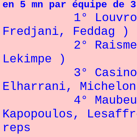
en 5 mn par équipe de 3
1° Louvroil
Fredjani, Fed
2° Raismes (
Lekimpe ) : 
3° Casino d'
Elharrani, Michelon
4° Maubeuge
Kapopoulos, Lesaff
reps