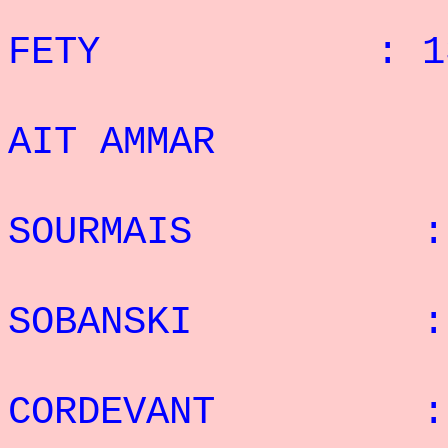
: 4°
FETY : 13 
: 5
AIT AMMAR : 
: 6°
SOURMAIS : 1
: 7°
SOBANSKI : 1
: 8°
CORDEVANT : 