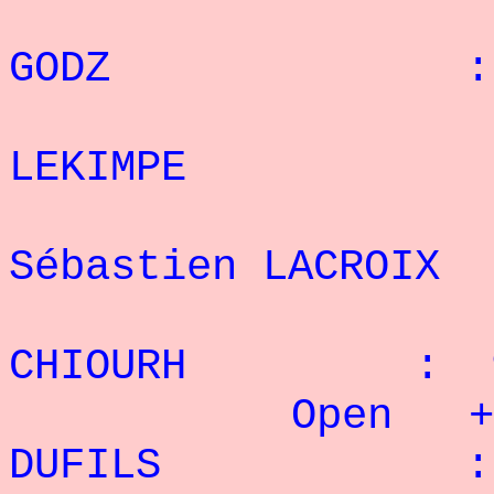
:10°
GODZ : 11
:11
LEKIMPE : 1
:12°
Sébastien LACROIX 
:13°
CHIOURH : 9 
Open + 95
DUFILS
: 33 