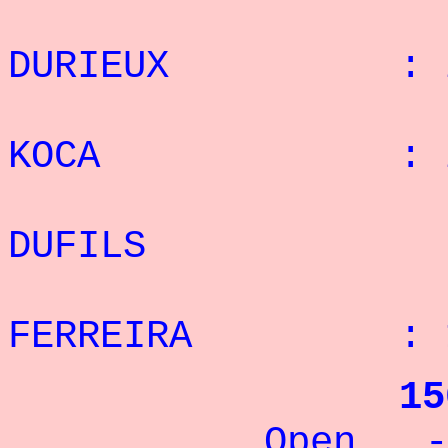
: 7°
DURIEUX : 22
: 8°
KOCA : 21 
: 9
DUFILS : 1
:10°
FERREIRA : 15
15
Open - 90