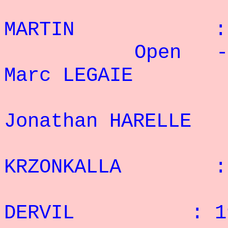
:10°
MARTIN : 2
Open - 95
Marc LEGAIE : 
: 
Jonathan HARELL
: 3°
KRZONKALLA : 2
: 4°
DERVIL : 19 