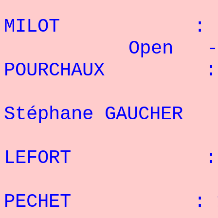
: 9°
MILOT : 1
Open - 85
POURCHAUX : 2
: 
Stéphane GAUCHE
: 3°
LEFORT : 20
: 4°
PECHET : 16