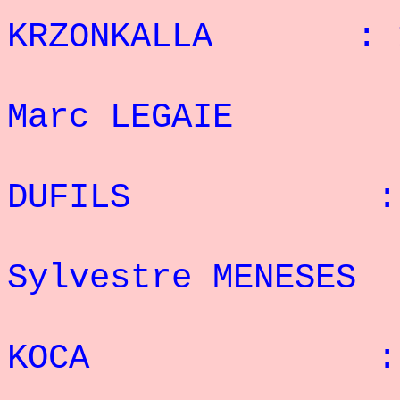
KRZONKALLA : 1
: 3°
Marc LEGAIE : 
: 4°
DUFILS : 11
: 
Sylvestre MENES
: 6°
KOCA : 3 
: 7°