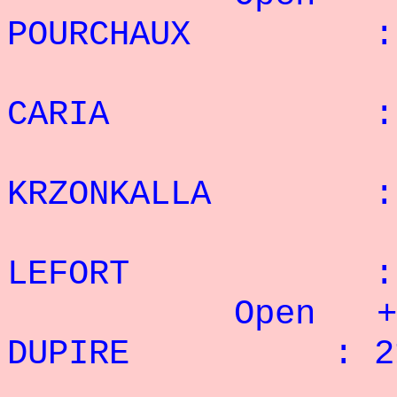
POURCHAUX : 1
: 2°
CARIA : 8
: 3°
KRZONKALLA : 
: 4°
LEFORT : 1
Open + 90 
DUPIRE : 21 
: 2°