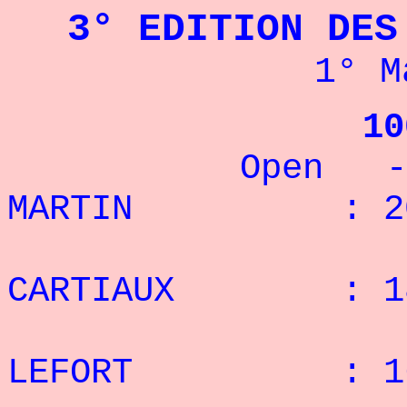
3
° EDITION DE
1° M
10
Open - 75 
MARTIN : 20 
: 2°
CARTIAUX : 18
: 3°
LEFORT : 16 