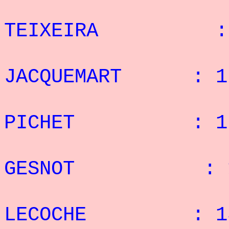
: 5°
TEIXEIRA : 1
: 6°
JACQUEMART : 17
: 7°
PICHET : 17 
: 8°
GESNOT : 15
: 9°
LECOCHE : 13 