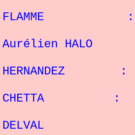
: 5°
FLAMME : 15
: 
Aurélien HALO
: 7°
HERNANDEZ : 9
: 8°
CHETTA : 9 
: 9
DELVAL : 4