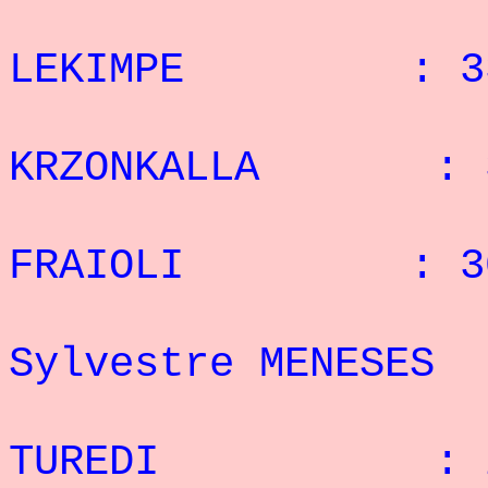
: 2°
LEKIMPE : 33 
: 3°
KRZONKALLA : 3
: 4°
FRAIOLI : 30 
: 
Sylvestre MENES
: 6°
TUREDI : 26