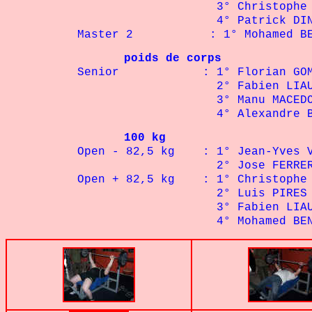
3° Christophe VIA
4° Patrick DINTRON
Master 2 : 1° Mohamed BENR
poids de corps
Senior : 1° Florian GO
2° Fabien LIAUTAR
3° Manu MACEDO 
4° Alexandre BREYS
100 kg
Open - 82,5 kg : 1°
Jean-Yves 
2° Jose FERRERE
Open + 82,5 kg : 1° Christop
2° Luis PIRES 
3° Fabien LIAUTAR
4° Mohamed BENRAMDA