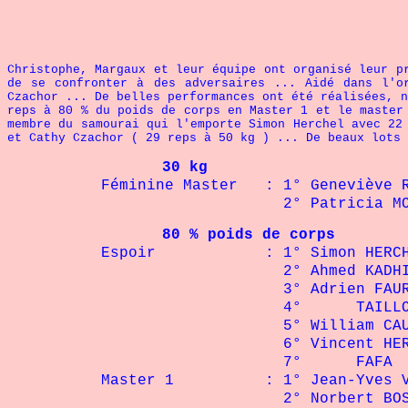
Christophe, Margaux et leur équipe ont organisé leur p
de se confronter à des adversaires ... Aidé dans l'o
Czachor ... De belles performances ont été réalisées, n
reps à 80 % du poids de corps en Master 1 et le master
membre du samourai qui l'emporte Simon Herchel avec 22
et Cathy Czachor ( 29 reps à 50 kg ) ... De beaux lots 
30 kg
Féminine Master : 1° Geneviè
2° Patricia MONIE
80 % poids de corps
Espoir : 1° Simon HERC
2° Ahmed KADHIM
3° Adrien FAURE
4° TAILLO :
5° William CAULE
6° Vincent HERCHE
7° FAFA : 
Master 1 : 1° Jean-Yves VA
2° Norbert BOST