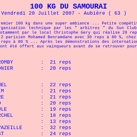
100 KG
DU SAMOURAI
Vendredi 20 Juillet 2007 - Aubière ( 63 )
remier 100 kg dans une super ambiance ... Petite compéti
rganisation technique par les " arbitres " du Sun Club
otamment par le local Christophe Gery qui réalise 29 rep
 2 parisien Mohamed Benramdane avec 30 reps à 80 %, chez
 reps à 80 % ... Après les démonstrations des internatio
ont été offert aux vainqueurs avant de se retrouver pour
ve ROMBY : 21 reps
R : 20 reps
HEL : 22 reps
 : 21 reps
 : 21 reps
 20 reps
 : 19 reps
L : 18 reps
13 reps
ZEILLE : 32 reps
 : 24 reps