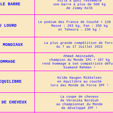
Voilà à quoi ressemble
LLE BARRE
une barre à plus de 500 kg
de Jimmy Kolb
Le podium des France de Couché + 120 
U LOURD
Massé : 263 kg, Fan : 250 kg
et Teheura : 230 kg !
La plus grande compétition de forc
X MONDIAUX
du 7 au 17 Juillet 2022
Ahmad Aminzadeh,
champion du Monde IPC + 107 kg
HOMMAGE
rend hommage à son compatriote défu
Siamand Rahman !
Hilde Haugen Mikkelsen
EQUILIBRE
en équilibre au couché
lors des Monde de Force IPF !
La coupe de cheveux
de Véronika Bordiuh
 DE CHEVEUX
au championnat du Monde
de développé IPF
!