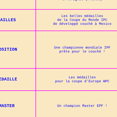
Les belles médailles
DAILLES
de la Coupe du Monde IPC
de développé couché à Mexico
Une championne mondiale IPF
OSITION
prête pour le couché !
Les médailles
EDAILLE
pour la coupe d'Europe WPC
MASTER
Un champion Master EPF !