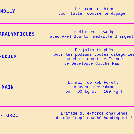
Le premier chien
MOLLY
pour lutter contre le dopage
!
Podium en - 54 kg
ARALYMPIQUES
avec Axel Bourlon médaille d'argen
De jolis trophés
pour les podiums toutes catégorie
PODIUM
au championnat de France
de Développé Couché Raw
!
La main de Rob Forell,
MAIN
nouveau recordman
en - 90 kg et - 100 kg
!
L'image du e-force challenge
E-FORCE
de développé couché handisport
!