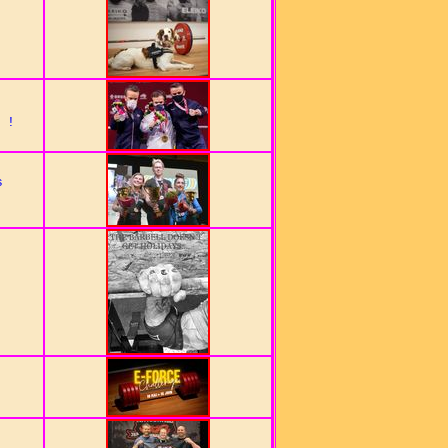
t
!
s