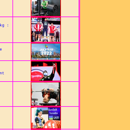
kg :
e
nt