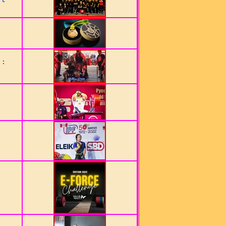
rt
 :