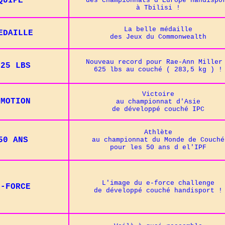
QUIPE
des championnats d'Europe handispo
à Tbilisi !
La belle médaille
EDAILLE
des Jeux du Commonwealth
Nouveau record pour Rae-Ann Miller
625 LBS
625 lbs au couché ( 283,5 kg ) !
Victoire
EMOTION
au championnat d'Asie
de développé couché IPC
Athlète
50 ANS
au championnat du Monde de Couché
pour les 50 ans d el'IPF
L'image du e-force challenge
E-FORCE
de développé couché handisport
!