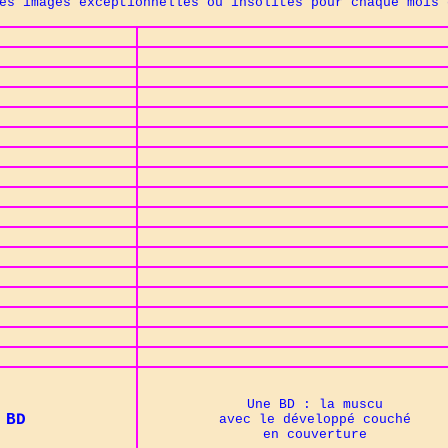
ages exceptionnelles ou insolites pour chaque mois d
Une BD : la muscu
BD
avec le développé couché
en couverture