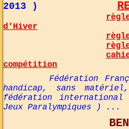
R
2013 )
règl
d'Hiver
règl
règl
cahi
compétition
Fédération Fran
handicap, sans matérie
fédération international
Jeux Paralympiques ) ...
BENCHPRES