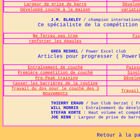
Largeur de prise de barre
Dévelop
Développé couché à la maison
variati
J.M. BLAKLEY
/ champion internation
Ce spécialiste de la compétition test
Ne forcez pas trop
Fix
renforcer les épaules
GREG RESHEL
/ Power Excel club
Articles pour progresser ( Powerlift
Entraînement de couché
Puiss
Première compétition de couché
Singl
Pre-Peak training
Dévelo
Casser les barrières de la routine
Travail du dos pour le couché des 3
Travail
mouvements
THIERRY ERAUD
/ Sun Club Ger
z
at ( F
WILL MORRIS
: Entraînement du dévelo
STEFAN KORTE
: Haut volume et compét
JOE KENN
: Largeur de prise de barre
Retour à la p