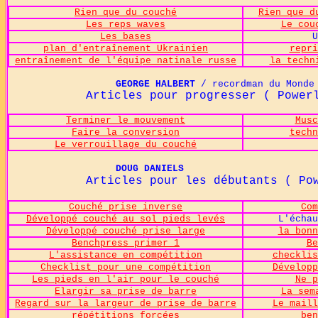
Rien que du couché
Rien que d
Les reps waves
Le cou
Les bases
U
plan d'entraînement Ukrainien
repri
entraînement de l'équipe natinale russe
la techn
GEORGE HALBERT
/ recordman du Monde
Articles pour progresser ( Powerlift
Terminer le mouvement
Musc
Faire la conversion
techn
Le verrouillage du couché
DOUG DANIELS
Articles pour les débutants ( Powerli
Couché prise inverse
Com
Développé couché au sol pieds levés
L'échau
Développé couché prise large
la bonn
Benchpress primer 1
Be
L'assistance en compétition
checklis
Checklist pour une compétition
Développ
Les pieds en l'air pour le couché
Ne p
Elargir sa prise de barre
La sem
Regard sur la largeur de prise de barre
Le maill
répétitions forcées
ben