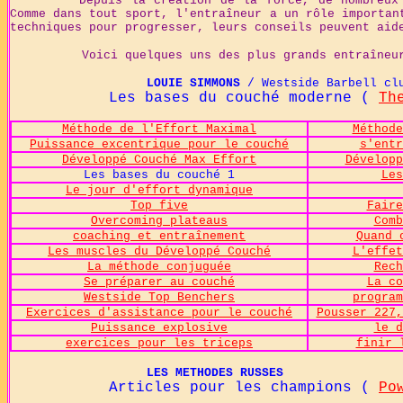
Depuis la création de la force, de nombreux cham
Comme dans tout sport, l'entraîneur a un rôle importan
techniques pour progresser, leurs conseils peuvent aid
Voici quelques uns des plus grands entraîneurs qu
LOUIE SIMMONS
/ Westside Barbell c
Les bases du couché moderne (
Th
Méthode de l'Effort Maximal
Méthode
Puissance excentrique pour le couché
s'entr
Développé Couché Max Effort
Développ
Les bases du couché 1
Les
Le jour d'effort dynamique
Top five
Faire
Overcoming plateaus
Comb
coaching et entraînement
Quand 
Les muscles du Développé Couché
L'effet
La méthode conjuguée
Rech
Se préparer au couché
La co
Westside Top Benchers
program
Exercices d'assistance pour le couché
Pousser 227,
Puissance explosive
le d
exercices pour les triceps
finir 
LES METHODES RUSSES
Articles pour les champions (
Po