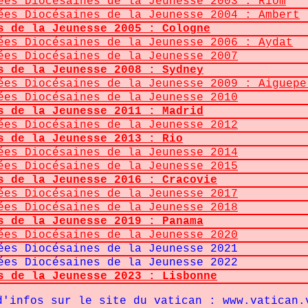
ées Diocésaines de la Jeunesse 2003 : Riom
ées Diocésaines de la Jeunesse 2004 : Ambert
s de la Jeunesse 2005 : Cologne
ées Diocésaines de la Jeunesse 2006 : Aydat
ées Diocésaines de la Jeunesse 2007
s de la Jeunesse 2008 : Sydney
ées Diocésaines de la Jeunesse 2009 : Aiguepe
ées Diocésaines de la Jeunesse 2010
s de la Jeunesse 2011 : Madrid
ées Diocésaines de la Jeunesse 2012
s de la Jeunesse 2013 : Rio
ées Diocésaines de la Jeunesse 2014
ées Diocésaines de la Jeunesse 2015
s de la Jeunesse 2016 : Cracovie
ées Diocésaines de la Jeunesse 2017
ées Diocésaines de la Jeunesse 2018
s de la Jeunesse 2019 : Panama
ées Diocésaines de la Jeunesse 2020
ées Diocésaines de la Jeunesse 2021
ées Diocésaines de la Jeunesse 2022
s de la Jeunesse 2023 : Lisbonne
d'infos sur le site du vatican : www.vatican.