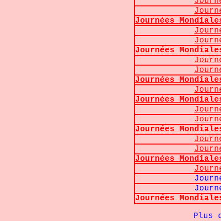
Journ
Journ
Journées Mondiale
Journ
Journ
Journées Mondiale
Journ
Journ
Journées Mondiale
Journ
Journées Mondiale
Journ
Journ
Journées Mondiale
Journ
Journ
Journées Mondiale
Journ
Journ
Journ
Journées Mondiale
Plus 