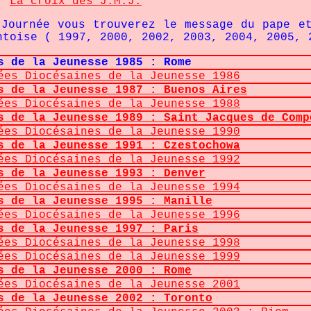
La croix des J.M.J.
née vous trouverez le message du pape et
ntoise ( 1997, 2000, 2002, 2003, 2004, 2005, 
s de la Jeunesse 1985 : Rome
ées Diocésaines de la Jeunesse 1986
s de la Jeunesse 1987 : Buenos Aires
ées Diocésaines de la Jeunesse 1988
s de la Jeunesse 1989 :
Saint Jacques de Comp
ées Diocésaines de la Jeunesse 1990
s de la Jeunesse 1991 : Czestochowa
ées Diocésaines de la Jeunesse 1992
s de la Jeunesse 1993 : Denver
ées Diocésaines de la Jeunesse 1994
s de la Jeunesse 1995 : Manille
ées Diocésaines de la Jeunesse 1996
s de la Jeunesse 1997 : Paris
ées Diocésaines de la Jeunesse 1998
ées Diocésaines de la Jeunesse 1999
s de la Jeunesse 2000 : Rome
ées Diocésaines de la Jeunesse 2001
s de la Jeunesse 2002 : Toronto