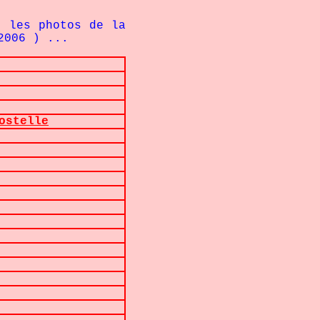
 les photos de la
2006 ) ...
ostelle