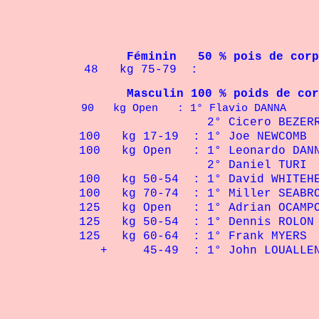
Féminin 50 % pois de corp
48 kg 75-79 :
Masculin 100 % poids de cor
90 kg Open : 1° Flavio DANN
2° Cicero BEZERRA 
100 kg 17-19 : 1° Joe NEW
100 kg Open : 1° Leonardo D
2° Daniel TURI :
100 kg 50-54 : 1° David WHIT
100 kg 70-74 : 1° Miller SEAB
125 kg Open : 1° Adrian OC
125 kg 50-54 : 1° Dennis R
125 kg 60-64 : 1° Frank M
+ 45-49 : 1° John LOUAL
Retour à la 