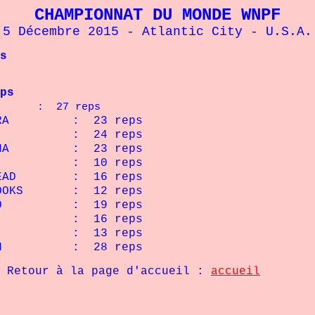
CHAMPIONNAT DU MONDE WNPF
5 Décembre 2015 - Atlantic City - U.S.A.
s
ps
A : 27 reps
: 23 reps
COMB : 24 reps
ANNA : 23 reps
 10 reps
EHEAD : 16 reps
ROOKS : 12 reps
AMPO : 19 reps
OLON : 16 reps
YERS : 13 reps
LEN : 28 reps
page d'accueil :
accueil