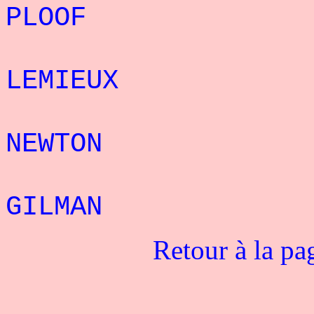
PLOOF : 2
4°
LEMIEUX : 2
5°
NEWTON : 1
3°
GILMAN : 1
Retour à la pa