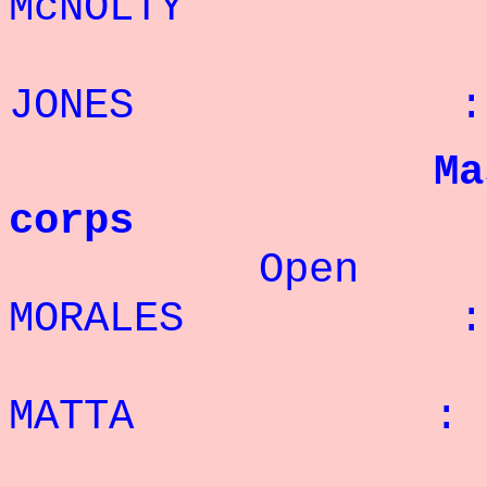
McNOLTY : 2
4° 
JONES : 19
Ma
corps
Open 
MORALES : 3
2° J
MATTA : 29
3°