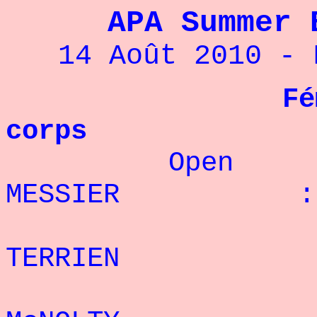
APA Summer 
14 Août 2010 - 
F
corps
Open 
MESSIER : 3
2°
TERRIEN : 2
3°